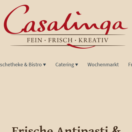
ischetheke & Bistro
Catering
Wochenmarkt
F
Frische Antipasti &