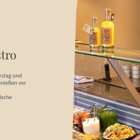
tro
rstag und
enießen vor
ische